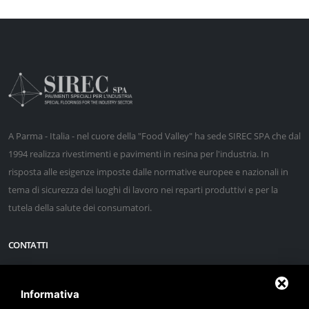
A Parma - Italia - nel cuore della "Food Valley" ha sede SIREC SPA che dal
1994 realizza rivestimenti e pavimenti in resina per l'industria. In
risposta alle esigenze imposte dalle normative europee e nazionali in
tema di sicurezza dei luoghi di lavoro nei reparti produttivi e per la
tutela della salute dei consumatori.
CONTATTI
via Sacca, 60/1 43052 Colorno (Parma) - ITALY
Informativa
Latitudine 44° 57' 40" N - Longitudine 10° 22' 53" E - Altezza 20 m